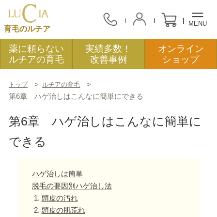
MENU
育毛のルチア
薬に頼らない
実績多数！
オンライン
ルチアの育毛
改善事例
ショップ
トップ
ルチアの育毛
オンラインショッピング
第6章 ハゲ治しはこんなに簡単にできる
第6章 ハゲ治しはこんなに簡単に
会社案内
できる
アクセス
ハゲ治しは簡単
脱毛の要因別ハゲ治し法
ルチアの育毛
頭皮の汚れ
頭皮の肌荒れ