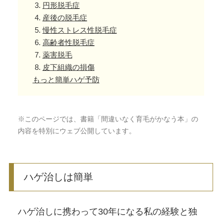
円形脱毛症
育毛ビフォーアフター
産後の脱毛症
慢性ストレス性脱毛症
高齢者性脱毛症
髪のお悩み
薬害脱毛
皮下組織の損傷
もっと簡単ハゲ予防
商品一覧
※このページでは、書籍「間違いなく育毛がかなう本」の
カウンセリング/サロン
内容を特別にウェブ公開しています。
Q&A
ハゲ治しは簡単
お問合せ
ハゲ治しに携わって30年になる私の経験と独