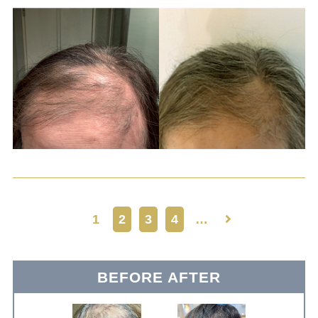
1
2
3
4
…
BEFORE AFTER