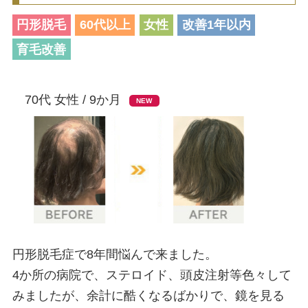
育毛ビフォーアフター
円形脱毛
60代以上
女性
改善1年以内
育毛改善
髪のお悩み
70代 女性 / 9か月
NEW
商品一覧
カウンセリング/サロン
Q&A
円形脱毛症で8年間悩んで来ました。
4か所の病院で、ステロイド、頭皮注射等色々して
お問合せ
みましたが、余計に酷くなるばかりで、鏡を見る