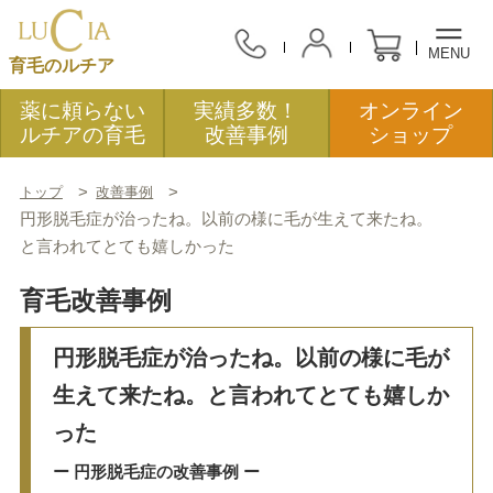
MENU
育毛のルチア
薬に頼らない
実績多数！
オンライン
ルチアの育毛
改善事例
ショップ
トップ
改善事例
オンラインショッピング
円形脱毛症が治ったね。以前の様に毛が生えて来たね。
と言われてとても嬉しかった
会社案内
育毛改善事例
円形脱毛症が治ったね。以前の様に毛が
アクセス
生えて来たね。と言われてとても嬉しか
った
ルチアの育毛
ー 円形脱毛症の改善事例 ー